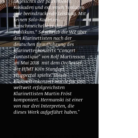
angesichts der pausenlosen
Kaskaden und extremen Tonlagen
eine beeindruckende Leistung. Mit
seinen Solo-Kadenzen
umschmeichelte er das
Publikum.“ So schrieb die WZ über
den Klarinettisten nach der
deutschen Uraufführung des
Klarinettenkonzerts “Concert
Fantastique” von Rolf Martinsson
im Mai 2018 mit dem Orchester
der HfMT Köln Standort
Wuppertal spielte. Dieses
Klarinettenkonzert wurde für den
weltweit erfolgreichsten
Klarinettisten Martin Fröst
komponiert. Hermanski ist einer
von nur drei Interpreten, die
dieses Werk aufgeführt haben."
Bereits in jungen Jahren hat sich