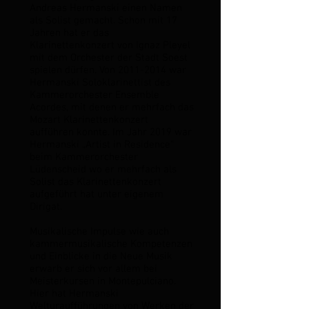
Andreas Hermanski einen Namen
als Solist gemacht. Schon mit 17
Jahren hat er das
Klarinettenkonzert von Ignaz Pleyel
mit dem Orchester der Stadt Soest
spielen dürfen. Von
2011-2014
war
Hermanski Soloklarinettist des
Kammerorchester Ensemble
Acordes, mit denen er mehrfach das
Mozart Klarinettenkonzert
aufführen konnte. Im Jahr 2019 war
Hermanski „Artist in Residence“
beim Kammerorchester
Lüdenscheid wo er mehrfach als
Solist das Klarinettenkonzert
aufgeführt hat unter eigenem
Dirigat.
Musikalische Impulse wie auch
kammermusikalische Kompetenzen
und Einblicke in die Neue Musik
erwarb er sich vor allem bei
Meisterkursen in Montepulciano.
Hier hat Hermanski
Welturaufführungen von Werken der