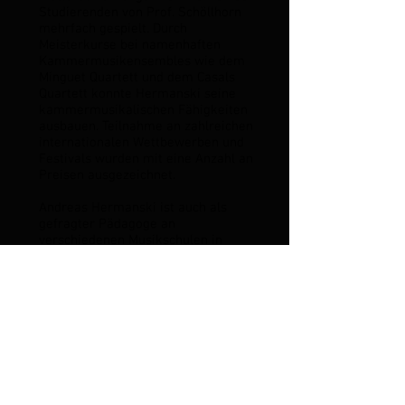
Studierenden von Prof. Schöllhorn
mehrfach gespielt. Durch
Meisterkurse bei namenhaften
Kammermusikensembles wie dem
Minguet Quartett und dem Casals
Quartett konnte Hermanski seine
kammermusikalischen Fähigkeiten
ausbauen. Teilnahme an zahlreichen
internationalen Wettbewerben und
Festivals wurden mit eine Anzahl an
Preisen ausgezeichnet.
Andreas Hermanski ist auch als
gefragter Pädagoge an
verschiedenen Musikschulen in
Nordrhein Westfalen beschäftigt.
Seine solistische wie auch
kammermusikalische internationale
Konzerttätigkeit führte ihn bereits
nach Italien, Frankreich und in die
USA, u.a. mit Konzerten in der New
York Universität und der Rutgers
Universität in New Jersey.