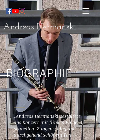
Andreas Hermanski
BIOGRAPHIE
„Andreas Hermanski gestaltete
das Konzert mit flinken Fingern,
schnellem Zungenschlag und
durchgehend schönem Ton —